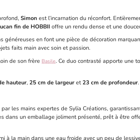
profond,
Simon
est l’incarnation du réconfort. Entièreme
ucan fin de HOBBII
offre un rendu dense et une douceu
ns généreuses en font une pièce de décoration marquant
jets faits main avec soin et passion.
oin de son frère
. Ce duo contrasté apporte une t
Basile
de hauteur
,
25 cm de largeur
et
23 cm de profondeur
.
ar les mains expertes de Sylïa Créations, garantissant
s dans un emballage joliment présenté, prêt à être offe
i à la main dans une eau froide avec un peu de lessiv