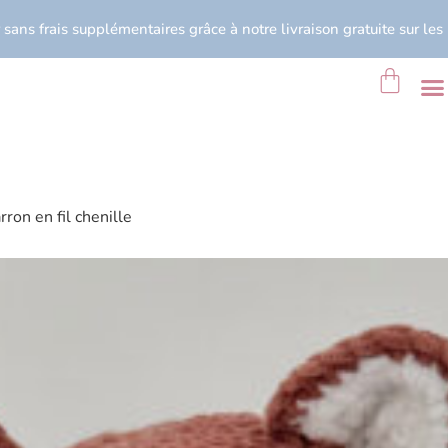
r sans frais supplémentaires grâce à notre livraison gratuite sur les
on en fil chenille